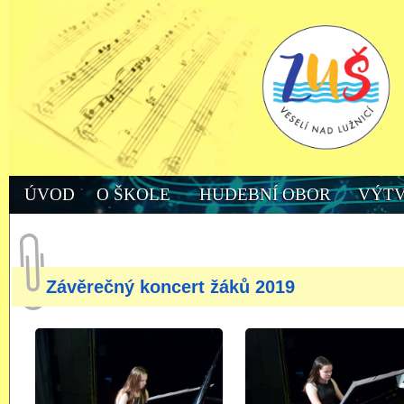
ÚVOD
O ŠKOLE
HUDEBNÍ OBOR
VÝTV
Závěrečný koncert žáků 2019