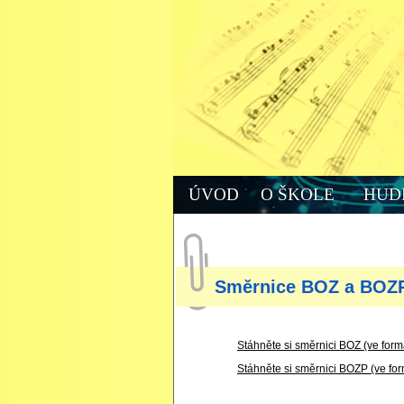
ÚVOD
O ŠKOLE
HUD
Směrnice BOZ a BOZ
Stáhněte si směrnici BOZ (ve formá
Stáhněte si směrnici BOZP (ve for