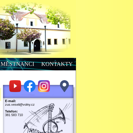
AMĚSTNANCI
KONTAKTY
E-mail:
zus.veseli@volny.cz
Telefon:
381 583 710