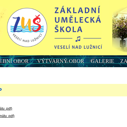
EBNÍ OBOR
VÝTVARNÝ OBOR
GALERIE
Z
P
tu .pdf)
mátu .pdf)